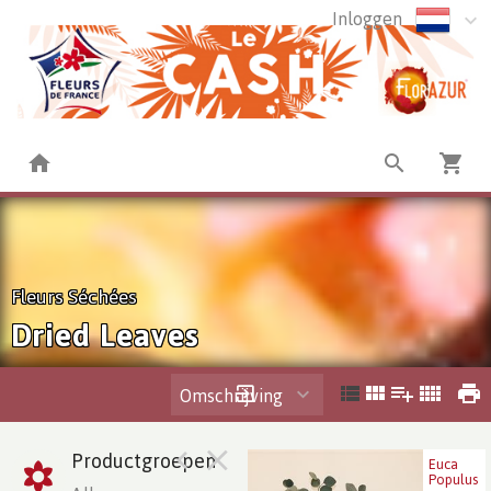
Inloggen
Fleurs Séchées
Dried Leaves
Omschrijving
Productgroepen
Euca
Euca Populus Preserve
Populus