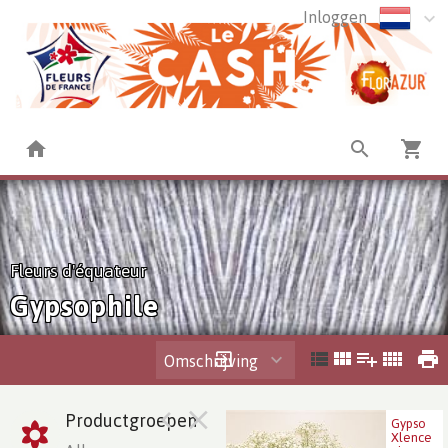
Inloggen
Fleurs d'équateur
Gypsophile
Omschrijving
Productgroepen
Gypso
Gypso Xlence Blanc
Xlence